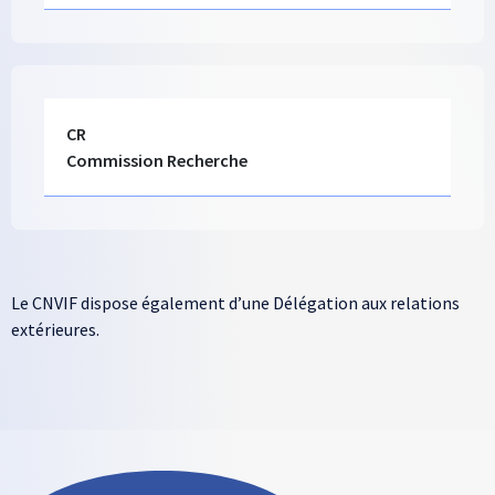
Ligne 1 colonne
Colonne 1
Texte long
CR
Commission Recherche
Le CNVIF dispose également d’une Délégation aux relations
extérieures.