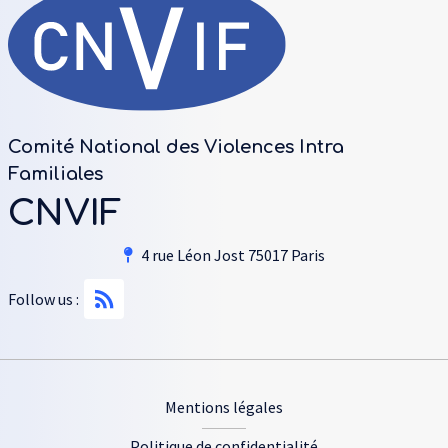
Comité National des Violences Intra
Familiales
CNVIF
4 rue Léon Jost 75017 Paris
Follow us :
Footer
Mentions légales
Politique de confidentialité