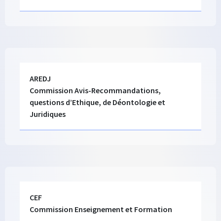
Ligne 1 colonne
Colonne 1
Texte long
AREDJ
Commission Avis-Recommandations,
questions d’Ethique, de Déontologie et
Juridiques
Ligne 1 colonne
Colonne 1
Texte long
CEF
Commission Enseignement et Formation