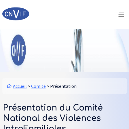
Aller au contenu principal
Panneau de gestion des cookies
Fil d'Ariane
Accueil
Comité
Présentation
Présentation du Comité
National des Violences
IntraFamiliales