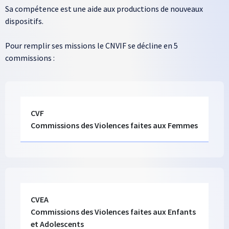
Sa compétence est une aide aux productions de nouveaux
dispositifs.
Pour remplir ses missions le CNVIF se décline en 5
commissions :
Ligne 1 colonne
Colonne 1
Texte long
CVF
Commissions des Violences faites aux Femmes
Ligne 1 colonne
Colonne 1
Texte long
CVEA
Commissions des Violences faites aux Enfants
et Adolescents