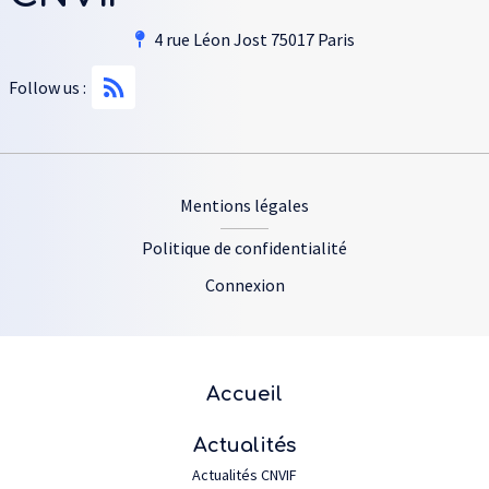
4 rue Léon Jost 75017 Paris
Follow us :
Footer
Mentions légales
Politique de confidentialité
Connexion
Plan du site
Accueil
Actualités
Actualités CNVIF