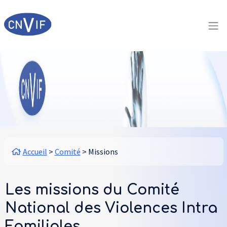
Aller au contenu principal
Panneau de gestion des cookies
Fil d'Ariane
Accueil
Comité
Missions
Les missions du Comité
National des Violences Intra
Familiales