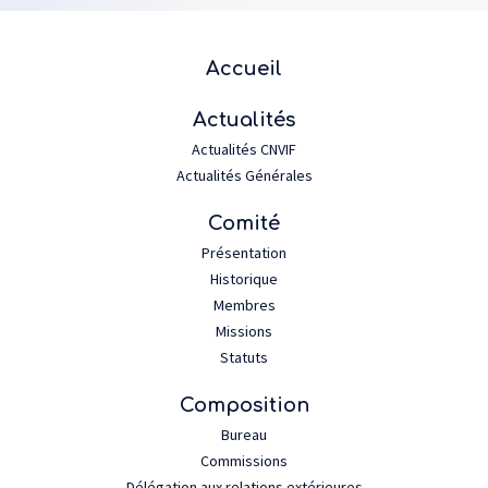
Plan du site
Accueil
Actualités
Actualités CNVIF
Actualités Générales
Comité
Présentation
Historique
Membres
Missions
Statuts
Composition
Bureau
Commissions
Délégation aux relations extérieures