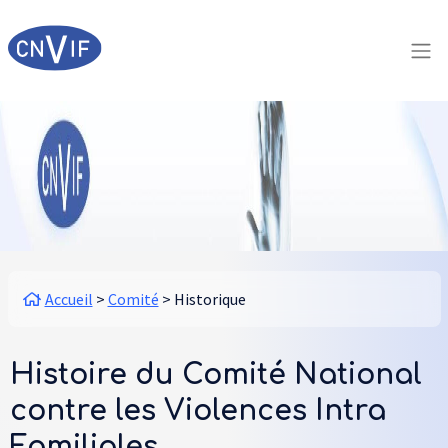
Aller au contenu principal
Panneau de gestion des cookies
Fil d'Ariane
Accueil
Comité
Historique
Histoire du Comité National
contre les Violences Intra
Familiales