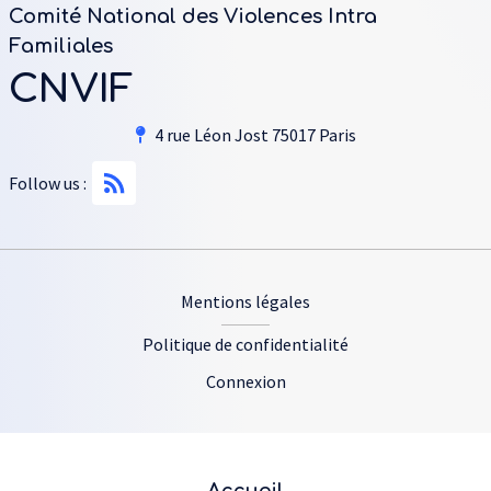
Comité National des Violences Intra
Familiales
CNVIF
4 rue Léon Jost 75017 Paris
Follow us :
Footer
Mentions légales
Politique de confidentialité
Connexion
Plan du site