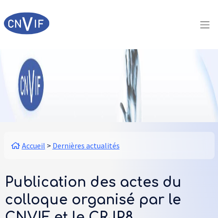
Aller au contenu principal
Panneau de gestion des cookies
Fil d'Ariane
Accueil
Dernières actualités
Publication des actes du
colloque organisé par le
CNVIF et le CRJP8